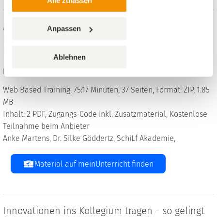
Alle zulassen
Mit innerer Stärke stürmische Zeiten meistern -
Anpassen
Impulse und Übungen zur Steigerung der
Resilienz von Schüler*innen und Lehrkräften
Ablehnen
Fächerübergreifend, 1. bis 4. Klasse
Web Based Training, 75:17 Minuten, 37 Seiten, Format: ZIP, 1.85
MB
Inhalt: 2 PDF, Zugangs-Code inkl. Zusatzmaterial, Kostenlose
Teilnahme beim Anbieter
Anke Martens, Dr. Silke Göddertz, SchiLf Akademie,
Material auf meinUnterricht finden
Innovationen ins Kollegium tragen - so gelingt