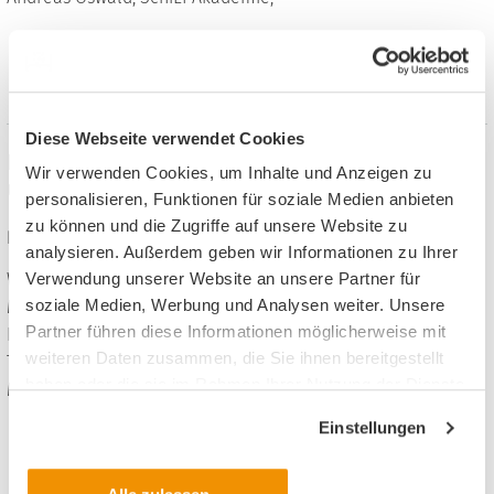
Material auf meinUnterricht finden
Diese Webseite verwendet Cookies
Filmarbeit mit Storytelling - Lieblingsapps
Wir verwenden Cookies, um Inhalte und Anzeigen zu
unserer Expert*innen einfach erklärt
personalisieren, Funktionen für soziale Medien anbieten
zu können und die Zugriffe auf unsere Website zu
Fächerübergreifend, 1. bis 4. Klasse
analysieren. Außerdem geben wir Informationen zu Ihrer
Web Based Training, 39:48 Minuten, 45 Seiten, Format: ZIP, 5.54
Verwendung unserer Website an unsere Partner für
soziale Medien, Werbung und Analysen weiter. Unsere
MB
Partner führen diese Informationen möglicherweise mit
Inhalt: 2 PDF, Zugangs-Code inkl. Zusatzmaterial, Kostenlose
weiteren Daten zusammen, die Sie ihnen bereitgestellt
Teilnahme beim Anbieter
haben oder die sie im Rahmen Ihrer Nutzung der Dienste
Michael Reder, Thomas Rudel, SchiLf Akademie,
gesammelt haben.
Einstellungen
Material auf meinUnterricht finden