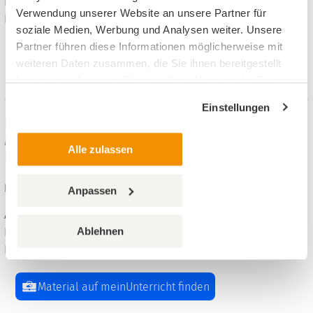
Inhalt: 8 PDF, 20 Word
Verwendung unserer Website an unsere Partner für
Klara Kirschbaum, PERSEN,
soziale Medien, Werbung und Analysen weiter. Unsere
Partner führen diese Informationen möglicherweise mit
Material auf meinUnterricht finden
weiteren Daten zusammen, die Sie ihnen bereitgestellt
haben oder die sie im Rahmen Ihrer Nutzung der Dienste
gesammelt haben.
Einstellungen
Isaak und Rebekka / Jakob und Esau-
Materialien für einen abwechslungsreichen
Alle zulassen
Unterricht
Religion evangelisch, 2. bis 4. Klasse
Anpassen
Arbeitsblätter, 12 Seiten, Format: ZIP, 11.90 MB
Ablehnen
Inhalt: 8 PDF, 16 Word
Klara Kirschbaum, PERSEN,
Material auf meinUnterricht finden