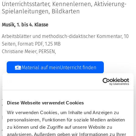
Unterrichtsstarter, Kennenlernen, Aktivierung-
Spielanleitungen, Bildkarten
Musik, 1. bis 4. Klasse
Arbeitsblätter und methodisch-didaktischer Kommentar, 10
Seiten, Format: PDF, 1.25 MB
Christiane Meier, PERSEN,
Material auf meinUnterricht finden
Josef-Materialien für einen
Diese Webseite verwendet Cookies
abwechslungsreichen Unterricht
Wir verwenden Cookies, um Inhalte und Anzeigen zu
Religion evangelisch, 2. bis 4. Klasse
personalisieren, Funktionen für soziale Medien anbieten
zu können und die Zugriffe auf unsere Website zu
Arbeitsblätter, 17 Seiten, Format: ZIP, 14.70 MB
analysieren. Außerdem geben wir Informationen zu Ihrer