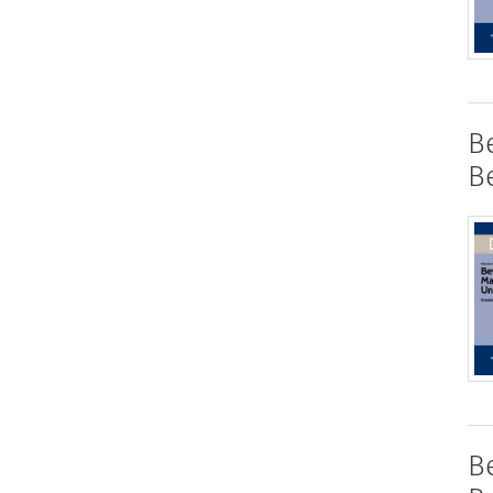
B
B
B