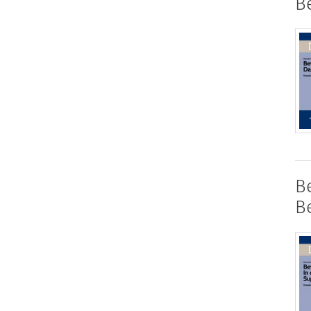
B
B
B