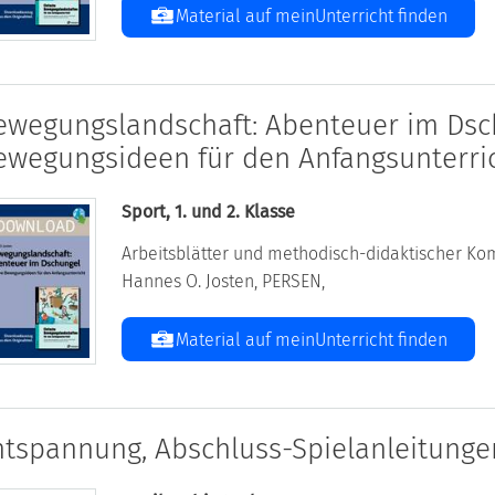
Material auf meinUnterricht finden
ewegungslandschaft: Abenteuer im Dsc
ewegungsideen für den Anfangsunterri
Sport, 1. und 2. Klasse
Arbeitsblätter und methodisch-didaktischer Kom
Hannes O. Josten, PERSEN,
Material auf meinUnterricht finden
ntspannung, Abschluss-Spielanleitunge