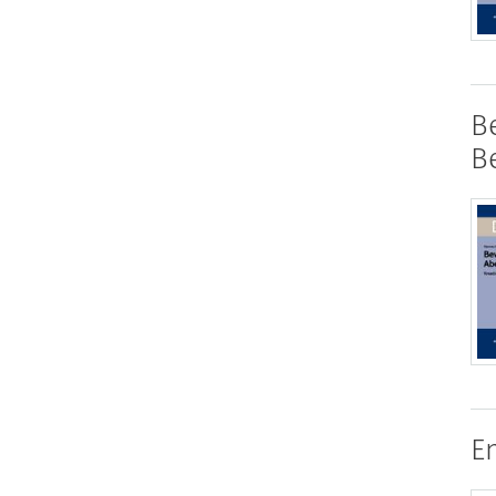
B
B
E