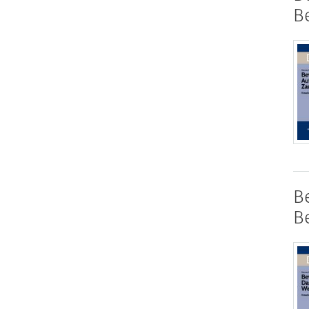
B
B
B