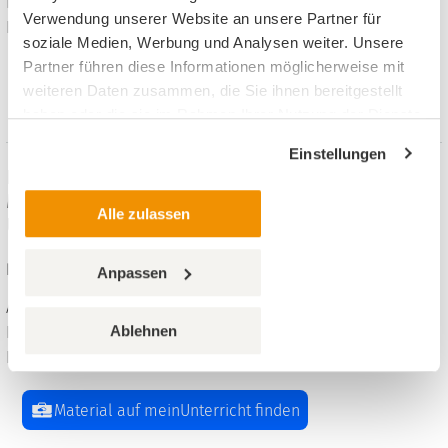
Inhalt: 8 PDF, 20 Word
Verwendung unserer Website an unsere Partner für
Klara Kirschbaum, PERSEN,
soziale Medien, Werbung und Analysen weiter. Unsere
Partner führen diese Informationen möglicherweise mit
Material auf meinUnterricht finden
weiteren Daten zusammen, die Sie ihnen bereitgestellt
haben oder die sie im Rahmen Ihrer Nutzung der Dienste
gesammelt haben.
Einstellungen
Isaak und Rebekka / Jakob und Esau-
Materialien für einen abwechslungsreichen
Alle zulassen
Unterricht
Religion evangelisch, 2. bis 4. Klasse
Anpassen
Arbeitsblätter, 12 Seiten, Format: ZIP, 11.90 MB
Ablehnen
Inhalt: 8 PDF, 16 Word
Klara Kirschbaum, PERSEN,
Material auf meinUnterricht finden