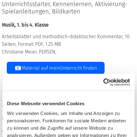
Unterrichtsstarter, Kennenlernen, Aktivierung-
Spielanleitungen, Bildkarten
Musik, 1. bis 4. Klasse
Arbeitsblätter und methodisch-didaktischer Kommentar, 10
Seiten, Format: PDF, 1.25 MB
Christiane Meier, PERSEN,
Material auf meinUnterricht finden
Josef-Materialien für einen
Diese Webseite verwendet Cookies
abwechslungsreichen Unterricht
Wir verwenden Cookies, um Inhalte und Anzeigen zu
Religion evangelisch, 2. bis 4. Klasse
personalisieren, Funktionen für soziale Medien anbieten
zu können und die Zugriffe auf unsere Website zu
Arbeitsblätter, 17 Seiten, Format: ZIP, 14.70 MB
analysieren. Außerdem geben wir Informationen zu Ihrer