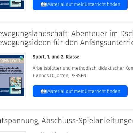
Material auf meinUnterricht finden
ewegungslandschaft: Abenteuer im Dsc
ewegungsideen für den Anfangsunterri
Sport, 1. und 2. Klasse
Arbeitsblätter und methodisch-didaktischer Kom
Hannes O. Josten, PERSEN,
Material auf meinUnterricht finden
ntspannung, Abschluss-Spielanleitunge