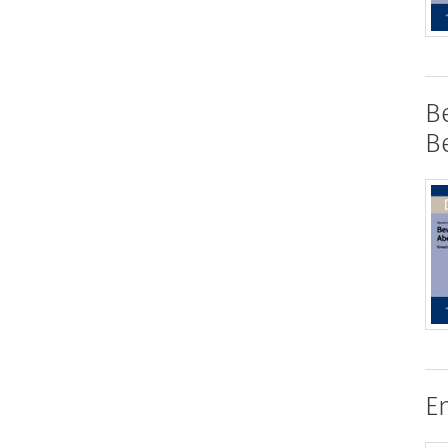
B
B
E