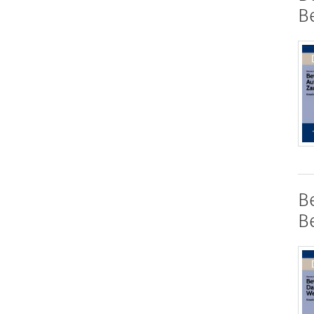
B
B
B