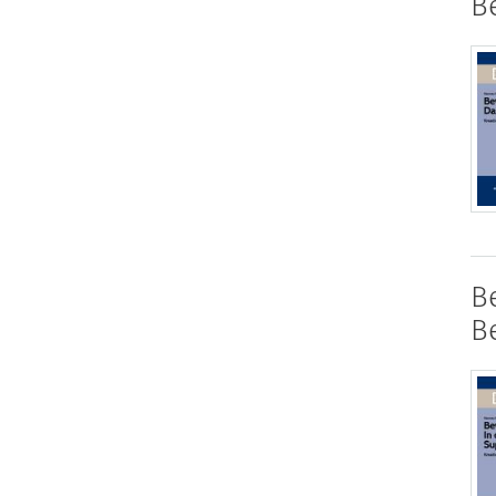
B
B
B