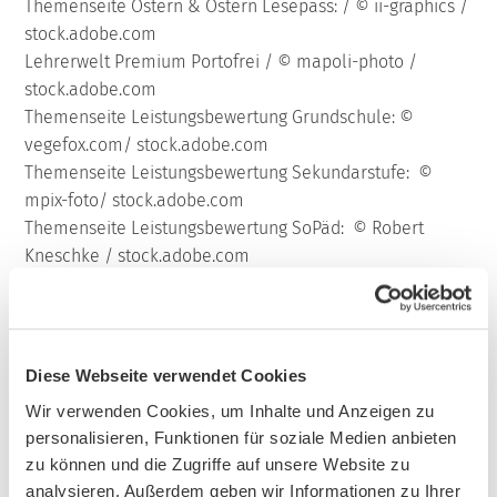
Themenseite Ostern & Ostern Lesepass: / © ii-graphics /
stock.adobe.com
Lehrerwelt Premium Portofrei / © mapoli-photo /
stock.adobe.com
Themenseite Leistungsbewertung Grundschule: ©
vegefox.com/ stock.adobe.com
Themenseite Leistungsbewertung Sekundarstufe: ©
mpix-foto/ stock.adobe.com
Themenseite Leistungsbewertung SoPäd: © Robert
Kneschke / stock.adobe.com
Themenseite Spielen Sekundarstufe: © Mitch /
stock.adobe.com
Themenseite Spielen SoPäd: © wittayayut /
stock.adobe.com
Diese Webseite verwendet Cookies
10JahreLehrerbüro © Drobot Dean /stock.adobe.com
Wir verwenden Cookies, um Inhalte und Anzeigen zu
10JahreLehrerbüro © Pixel-Shot /stock.adobe.com
personalisieren, Funktionen für soziale Medien anbieten
10JahreLehrerbüro © blackboxguild /stock.adobe.com
zu können und die Zugriffe auf unsere Website zu
10JahreLehrerbüro © eyetronic /stock.adobe.com
analysieren. Außerdem geben wir Informationen zu Ihrer