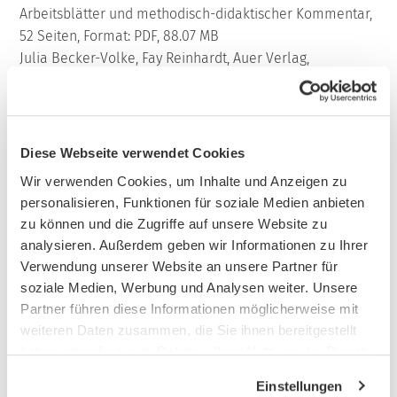
Arbeitsblätter und methodisch-didaktischer Kommentar,
52 Seiten, Format: PDF, 88.07 MB
Julia Becker-Volke, Fay Reinhardt, Auer Verlag,
Material auf meinUnterricht finden
Diese Webseite verwendet Cookies
Wir verwenden Cookies, um Inhalte und Anzeigen zu
Sekundarstufe
Unterrichtsmaterialien
Mathematik
Bruchrechnen
personalisieren, Funktionen für soziale Medien anbieten
Bruchteile berechnen, Freiarbeitsmaterialien
zu können und die Zugriffe auf unsere Website zu
Mathematik: Bruchrechnung
analysieren. Außerdem geben wir Informationen zu Ihrer
Verwendung unserer Website an unsere Partner für
Mathematik, 5. und 6. Klasse
soziale Medien, Werbung und Analysen weiter. Unsere
Partner führen diese Informationen möglicherweise mit
Arbeitsblätter, 15 Seiten, Format: ZIP, 2.09 MB
weiteren Daten zusammen, die Sie ihnen bereitgestellt
Inhalt: 2 PDF, 2 DOC
haben oder die sie im Rahmen Ihrer Nutzung der Dienste
Jens Eggert, PERSEN,
gesammelt haben.
Einstellungen