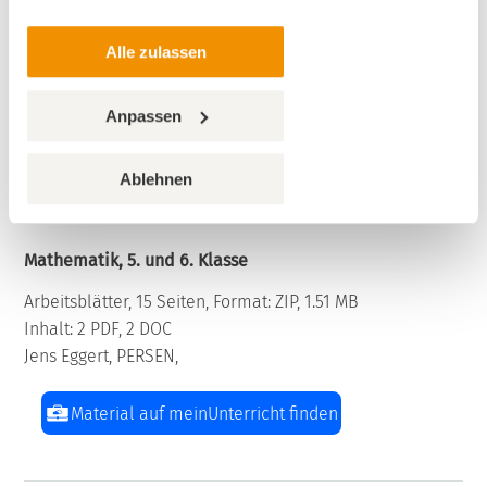
Material auf meinUnterricht finden
Alle zulassen
Anpassen
Sekundarstufe
Unterrichtsmaterialien
Mathematik
Bruchrechnen
Umrechnung von Brüchen,
Ablehnen
Freiarbeitsmaterialien Mathematik:
Bruchrechnung
Mathematik, 5. und 6. Klasse
Arbeitsblätter, 15 Seiten, Format: ZIP, 1.51 MB
Inhalt: 2 PDF, 2 DOC
Jens Eggert, PERSEN,
Material auf meinUnterricht finden