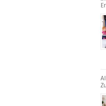
E
A
Z