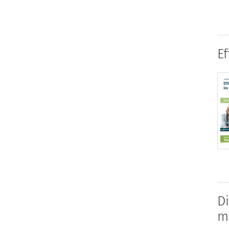
Ef
D
m