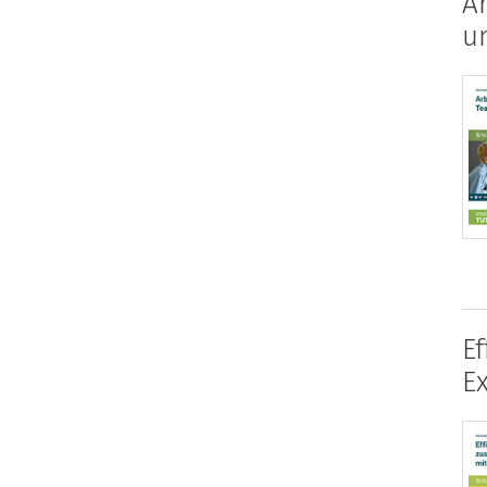
A
u
E
E