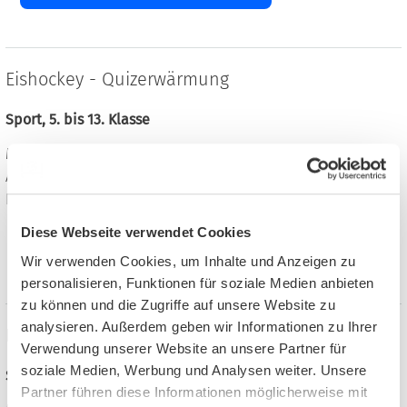
Eishockey - Quizerwärmung
Sport, 5. bis 13. Klasse
Materialien für das Gymnasium
Arbeitsblätter, 2 Seiten, Format: PDF, 957 KB
Robert Oehlert, Dein Unterrichtsmaterial,
Diese Webseite verwendet Cookies
Material auf meinUnterricht finden
Wir verwenden Cookies, um Inhalte und Anzeigen zu
personalisieren, Funktionen für soziale Medien anbieten
zu können und die Zugriffe auf unsere Website zu
analysieren. Außerdem geben wir Informationen zu Ihrer
Eishockey - Geschichte Sachtext und Aufgaben
Verwendung unserer Website an unsere Partner für
soziale Medien, Werbung und Analysen weiter. Unsere
Sport, 5. bis 8. Klasse
Partner führen diese Informationen möglicherweise mit