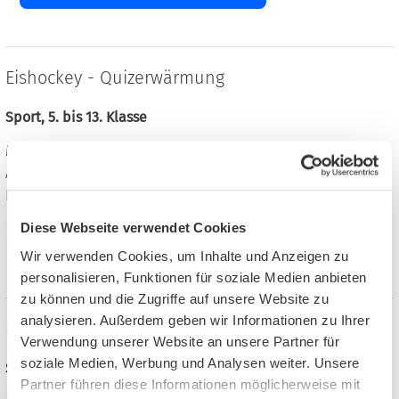
Eishockey - Quizerwärmung
Sport, 5. bis 13. Klasse
Materialien für das Gymnasium
Arbeitsblätter, 2 Seiten, Format: PDF, 957 KB
Robert Oehlert, Dein Unterrichtsmaterial,
Diese Webseite verwendet Cookies
Material auf meinUnterricht finden
Wir verwenden Cookies, um Inhalte und Anzeigen zu
personalisieren, Funktionen für soziale Medien anbieten
zu können und die Zugriffe auf unsere Website zu
analysieren. Außerdem geben wir Informationen zu Ihrer
Eishockey - Geschichte Sachtext und Aufgaben
Verwendung unserer Website an unsere Partner für
soziale Medien, Werbung und Analysen weiter. Unsere
Sport, 5. bis 8. Klasse
Partner führen diese Informationen möglicherweise mit