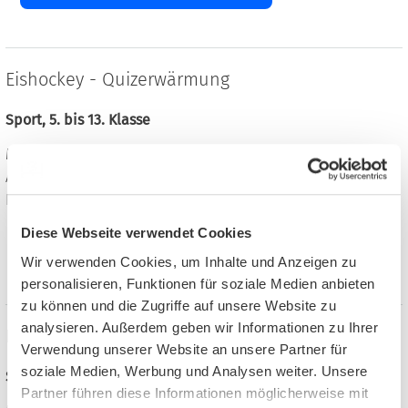
Eishockey - Quizerwärmung
Sport, 5. bis 13. Klasse
Materialien für das Gymnasium
Arbeitsblätter, 2 Seiten, Format: PDF, 957 KB
Robert Oehlert, Dein Unterrichtsmaterial,
Diese Webseite verwendet Cookies
Material auf meinUnterricht finden
Wir verwenden Cookies, um Inhalte und Anzeigen zu
personalisieren, Funktionen für soziale Medien anbieten
zu können und die Zugriffe auf unsere Website zu
analysieren. Außerdem geben wir Informationen zu Ihrer
Eishockey - Geschichte Sachtext und Aufgaben
Verwendung unserer Website an unsere Partner für
soziale Medien, Werbung und Analysen weiter. Unsere
Sport, 5. bis 8. Klasse
Partner führen diese Informationen möglicherweise mit