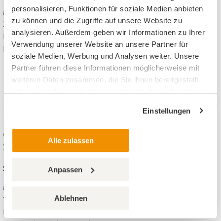
personalisieren, Funktionen für soziale Medien anbieten
Methodisch-didaktischer Kommentar, 11 Seiten, Format: ZIP,
zu können und die Zugriffe auf unsere Website zu
2.08 MB
analysieren. Außerdem geben wir Informationen zu Ihrer
Inhalt: 1 PDF, 1 Word
Verwendung unserer Website an unsere Partner für
Eleni Andreadakis, Henrike Vogtmann, PERSEN,
soziale Medien, Werbung und Analysen weiter. Unsere
Partner führen diese Informationen möglicherweise mit
Material auf meinUnterricht finden
weiteren Daten zusammen, die Sie ihnen bereitgestellt
haben oder die sie im Rahmen Ihrer Nutzung der Dienste
gesammelt haben.
Einstellungen
Basale Aktionsgeschichte: Auf der Kirmes -
Geschichten zum Fühlen und Bewegen Sport,
Alle zulassen
SoPäd, Intensive Behinderung
Sport, 1. bis 9. Klasse
Anpassen
Methodisch-didaktischer Kommentar, 8 Seiten, Format: ZIP,
Ablehnen
1.76 MB
Inhalt: 1 PDF, 1 Word