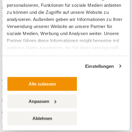
personalisieren, Funktionen für soziale Medien anbieten
Methodisch-didaktischer Kommentar, 11 Seiten, Format: ZIP,
zu können und die Zugriffe auf unsere Website zu
2.08 MB
analysieren. Außerdem geben wir Informationen zu Ihrer
Inhalt: 1 PDF, 1 Word
Verwendung unserer Website an unsere Partner für
Eleni Andreadakis, Henrike Vogtmann, PERSEN,
soziale Medien, Werbung und Analysen weiter. Unsere
Partner führen diese Informationen möglicherweise mit
Material auf meinUnterricht finden
weiteren Daten zusammen, die Sie ihnen bereitgestellt
haben oder die sie im Rahmen Ihrer Nutzung der Dienste
gesammelt haben.
Einstellungen
Basale Aktionsgeschichte: Auf der Kirmes -
Geschichten zum Fühlen und Bewegen Sport,
Alle zulassen
SoPäd, Intensive Behinderung
Sport, 1. bis 9. Klasse
Anpassen
Methodisch-didaktischer Kommentar, 8 Seiten, Format: ZIP,
Ablehnen
1.76 MB
Inhalt: 1 PDF, 1 Word