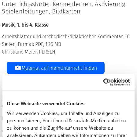
Unterrichtsstarter, Kennenlernen, Aktivierung-
Spielanleitungen, Bildkarten
Musik, 1. bis 4. Klasse
Arbeitsblätter und methodisch-didaktischer Kommentar, 10
Seiten, Format: PDF, 1.25 MB
Christiane Meier, PERSEN,
Material auf meinUnterricht finden
Josef-Materialien für einen
Diese Webseite verwendet Cookies
abwechslungsreichen Unterricht
Wir verwenden Cookies, um Inhalte und Anzeigen zu
Religion evangelisch, 2. bis 4. Klasse
personalisieren, Funktionen für soziale Medien anbieten
zu können und die Zugriffe auf unsere Website zu
Arbeitsblätter, 17 Seiten, Format: ZIP, 14.70 MB
analysieren. Außerdem geben wir Informationen zu Ihrer