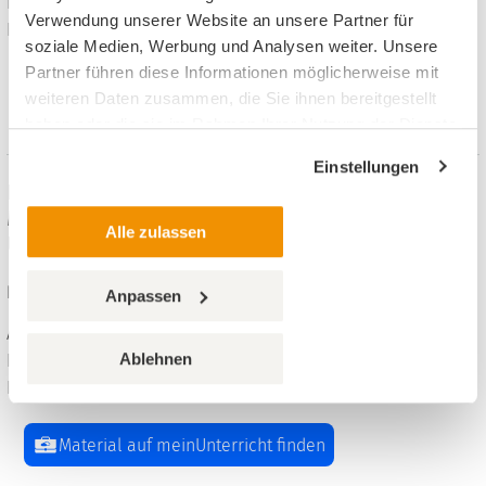
Inhalt: 8 PDF, 20 Word
Verwendung unserer Website an unsere Partner für
Klara Kirschbaum, PERSEN,
soziale Medien, Werbung und Analysen weiter. Unsere
Partner führen diese Informationen möglicherweise mit
Material auf meinUnterricht finden
weiteren Daten zusammen, die Sie ihnen bereitgestellt
haben oder die sie im Rahmen Ihrer Nutzung der Dienste
gesammelt haben.
Einstellungen
Isaak und Rebekka / Jakob und Esau-
Materialien für einen abwechslungsreichen
Alle zulassen
Unterricht
Religion evangelisch, 2. bis 4. Klasse
Anpassen
Arbeitsblätter, 12 Seiten, Format: ZIP, 11.90 MB
Ablehnen
Inhalt: 8 PDF, 16 Word
Klara Kirschbaum, PERSEN,
Material auf meinUnterricht finden