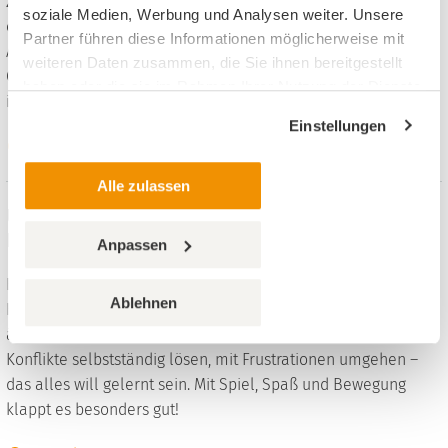
zusammen? Was haben solche Osterbräuche mit
soziale Medien, Werbung und Analysen weiter. Unsere
christlichem Glauben und Traditionen zu tun? Im folgenden
Partner führen diese Informationen möglicherweise mit
Artikel wird erklärt, welche Wurzeln hinter den
weiteren Daten zusammen, die Sie ihnen bereitgestellt
Osterbräuchen stecken und wie man dieses Wissen
haben oder die sie im Rahmen Ihrer Nutzung der Dienste
interessant vermitteln kann.
gesammelt haben.
Einstellungen
Weiterlesen
Alle zulassen
Übungen und Spiele für sozial-emotionales
Lernen in der 1 Klasse
Anpassen
Beim Übergang in die Schule stehen Kinder vor großen
Ablehnen
Herausforderungen: Die eigenen Bedürfnisse spüren und
äußern, Rücksicht nehmen, Freunde finden, Regeln befolgen,
Konflikte selbstständig lösen, mit Frustrationen umgehen –
das alles will gelernt sein. Mit Spiel, Spaß und Bewegung
klappt es besonders gut!