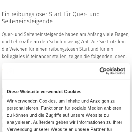
Ein reibungsloser Start für Quer- und
Seiteneinsteigende
Quer- und Seiteneinsteigende haben am Anfang viele Fragen,
und Lehrkräfte an den Schulen wenig Zeit. Wie Sie trotzdem
die Weichen für einen reibungslosen Start und für ein
kollegiales Miteinander stellen, zeigen die folgenden Ideen.
Weiterlesen
Jesus und der Osterhase – Osterbräuche im
Diese Webseite verwendet Cookies
Unterricht
Wir verwenden Cookies, um Inhalte und Anzeigen zu
personalisieren, Funktionen für soziale Medien anbieten
Ostern – die
Auferstehung Jesu, das höchste christliche Fest?
zu können und die Zugriffe auf unsere Website zu
Die meisten Kinder denken wohl eher an den Osterhasen,
analysieren. Außerdem geben wir Informationen zu Ihrer
Eier bemalen und süße Osterlämmer. Doch wie passt das
Verwendung unserer Website an unsere Partner für